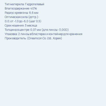
Тип материла: Гидрогелевый
Влагосодержание: 40%
Радиус кривизны: 8,6 мм
Оптическая сила (дптр.):
0,0; от -1,0 до -6,0 (шаг 0,5)
Cрок ношения: 3 месяца
Толщина в центре: 0,07 мм (для линзы -3,00D)
Упаковка: 2 линзы в блистерах и контейнер для хранения
Производитель: (Dreamcon Co. Ltd., Корея)