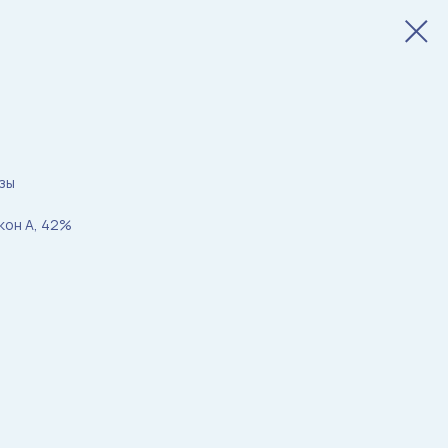
зы
кон А, 42%