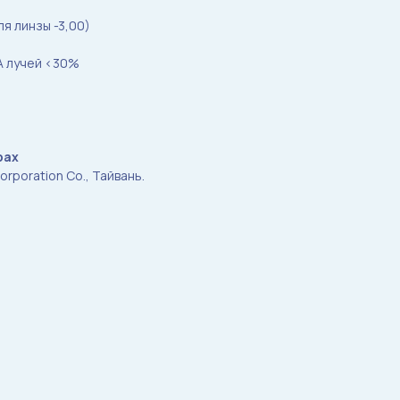
ля линзы -3,00)
А лучей <30%
рах
rporation Co., Тайвань.