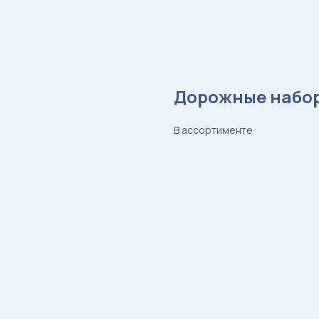
Дорожные набо
В ассортименте